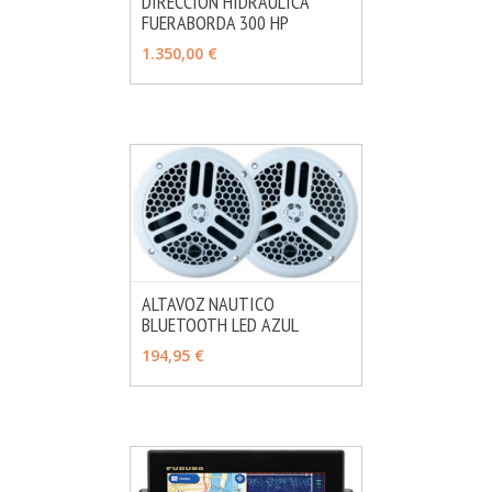
DIRECCION HIDRAULICA
FUERABORDA 300 HP
MÁS INFO
VER OPCIONES
1.350,00 €
ALTAVOZ NAUTICO
BLUETOOTH LED AZUL
MÁS INFO
AÑADIR
194,95 €