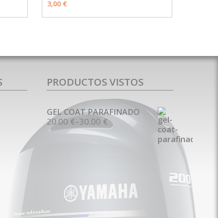
3,00 €
S
PRODUCTOS VISTOS
GEL COAT PARAFINADO
20.00 €
–
30.00 €