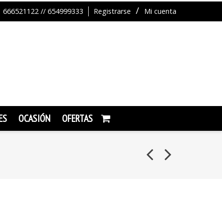
666521122 // 654999333
Registrarse
Mi cuenta
ES
OCASIÓN
OFERTAS