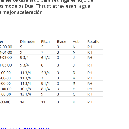
dosamente
diseñado para redirigir el flujo de
 los modelos Dual Thrust atraviesan
“agua
na mejor aceleración.