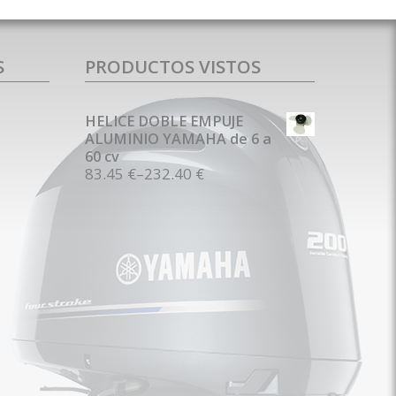
S
PRODUCTOS VISTOS
HELICE DOBLE EMPUJE
ALUMINIO YAMAHA de 6 a
60 cv
83.45 €
–
232.40 €