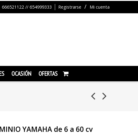
666521122 // 654999333
Registrarse
Mi cuenta
ES
OCASIÓN
OFERTAS
MINIO YAMAHA de 6 a 60 cv