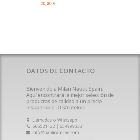
20,00 €
DATOS DE CONTACTO
Bienvenido a Milan Nautic Spain.
Aquí encontrará la mejor selección de
productos de calidad a un precio
insuperable. ¡Disfrútelos!
Llamadas o Whatsapp
666521122 | 654999333
info@nauticamilan.com