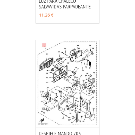
LUZ PARA CHALECO
SALVAVIDAS PARPADEANTE
MÁS INFO
VER OPCIONES
11,26 €
DESPIECE MANDO 703