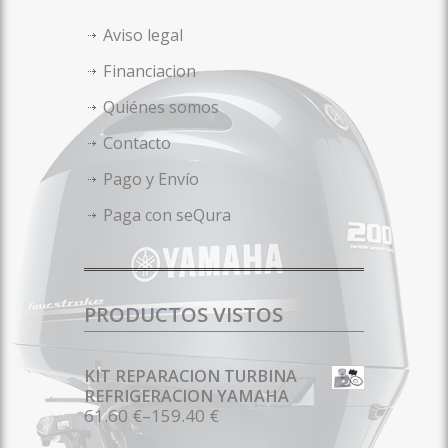
Aviso legal
Financiacion
Quiénes somos
Contacto
Pago y Envío
Paga con seQura
PRODUCTOS VISTOS
KIT REPARACION TURBINA
REFRIGERACION YAMAHA
61.60 €
–
159.40 €