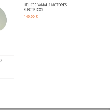
HELICES YAMAHA MOTORES
ELECTRICOS
MÁS INFO
VER OPCIONES
140,00 €
IO
MÁS INFO