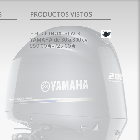
S
PRODUCTOS VISTOS
HELICE INOX. BLACK
YAMAHA de 30 a 300 cv
550.00 €
–
725.00 €