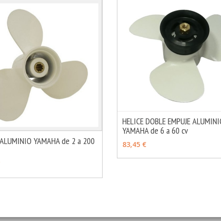
HELICE DOBLE EMPUJE ALUMIN
YAMAHA de 6 a 60 cv
VER OPCIONES
 ALUMINIO YAMAHA de 2 a 200
83,45 €
MÁS INFO
OPCIONES
€