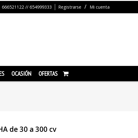
666521122 // 654999333
Registrarse
Mi cuenta
ES
OCASIÓN
OFERTAS
A de 30 a 300 cv