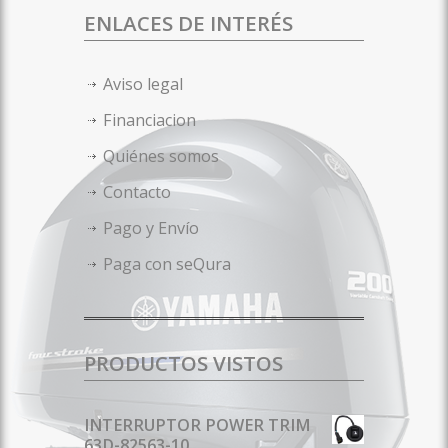
ENLACES DE INTERÉS
Aviso legal
Financiacion
Quiénes somos
Contacto
Pago y Envío
Paga con seQura
PRODUCTOS VISTOS
INTERRUPTOR POWER TRIM
63D-82563-10