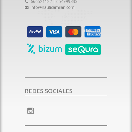
666521122 | 654999333
info@nauticamilan.com
REDES SOCIALES