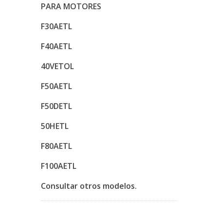
PARA MOTORES
F30AETL
F40AETL
40VETOL
F50AETL
F50DETL
50HETL
F80AETL
F100AETL
Consultar otros modelos.