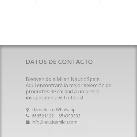
DATOS DE CONTACTO
Bienvenido a Milan Nautic Spain.
Aquí encontrará la mejor selección de
productos de calidad a un precio
insuperable. ¡Disfrútelos!
Llamadas o Whatsapp
666521122 | 654999333
info@nauticamilan.com