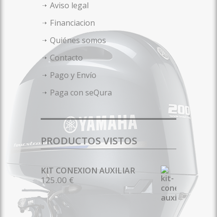
Aviso legal
Financiacion
Quiénes somos
Contacto
Pago y Envío
Paga con seQura
PRODUCTOS VISTOS
KIT CONEXION AUXILIAR
125.00 €