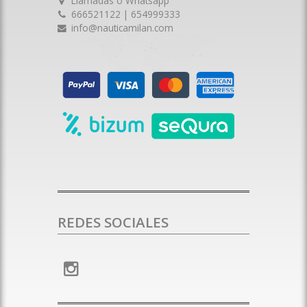
Llamadas o Whatsapp
666521122 | 654999333
info@nauticamilan.com
REDES SOCIALES