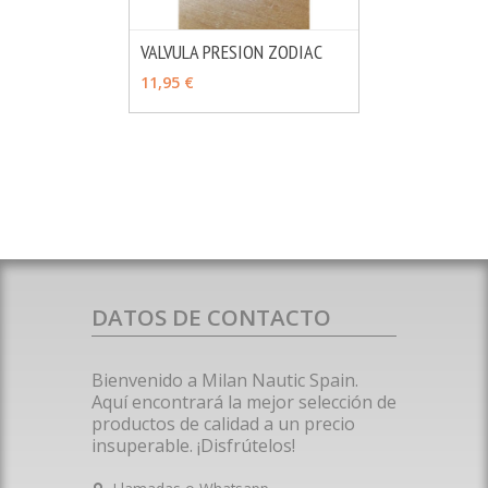
VALVULA PRESION ZODIAC
MÁS INFO
AÑADIR
11,95 €
DATOS DE CONTACTO
Bienvenido a Milan Nautic Spain.
Aquí encontrará la mejor selección de
productos de calidad a un precio
insuperable. ¡Disfrútelos!