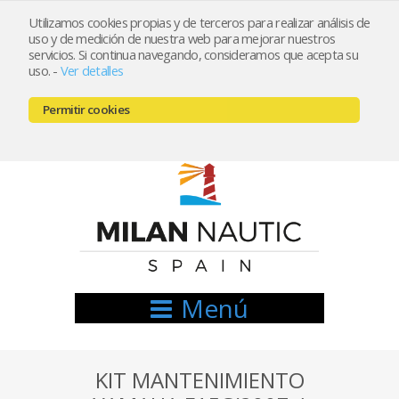
Utilizamos cookies propias y de terceros para realizar análisis de
uso y de medición de nuestra web para mejorar nuestros
Registrarse
Mi cuenta
servicios. Si continua navegando, consideramos que acepta su
uso.
-
Ver detalles
info@nauticamilan.com
Permitir cookies
666521122 // 654999333
Menú
KIT MANTENIMIENTO