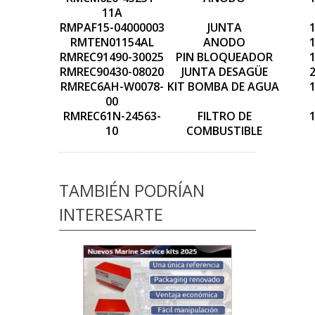
11A
RMPAF15-04000003
JUNTA
RMTEN01154AL
ANODO
RMREC91490-30025
PIN BLOQUEADOR
RMREC90430-08020
JUNTA DESAGÜE
RMREC6AH-W0078-
KIT BOMBA DE AGUA
00
RMREC61N-24563-
FILTRO DE
10
COMBUSTIBLE
TAMBIÉN PODRÍAN
INTERESARTE