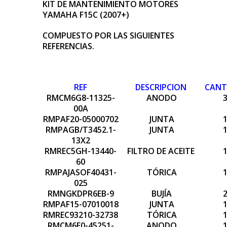
KIT DE MANTENIMIENTO MOTORES
YAMAHA F15C (2007+)
COMPUESTO POR LAS SIGUIENTES
REFERENCIAS.
REF
DESCRIPCION
CANT
RMCM6G8-11325-
ANODO
00A
RMPAF20-05000702
JUNTA
RMPAGB/T3452.1-
JUNTA
13X2
RMREC5GH-13440-
FILTRO DE ACEITE
60
RMPAJASOF40431-
TÓRICA
025
RMNGKDPR6EB-9
BUJÍA
RMPAF15-07010018
JUNTA
RMREC93210-32738
TÓRICA
RMCM6E0-45251-
ANODO