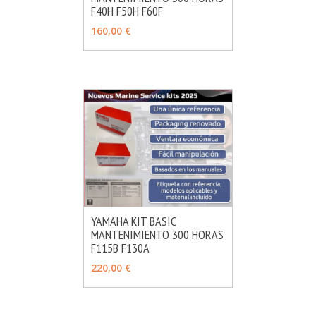
F40H F50H F60F
160,00 €
YAMAHA KIT BASIC
MANTENIMIENTO 300 HORAS
MÁS INFO
AÑADIR
F115B F130A
220,00 €