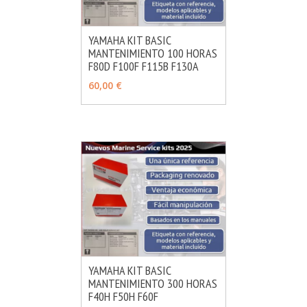
YAMAHA KIT BASIC
MANTENIMIENTO 100 HORAS
MÁS INFO
AÑADIR
F80D F100F F115B F130A
60,00 €
YAMAHA KIT BASIC
MANTENIMIENTO 300 HORAS
MÁS INFO
AÑADIR
F40H F50H F60F