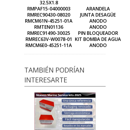
32.5X1.8
RMPAF15-04000003
ARANDELA
RMREC90430-08020
JUNTA DESAGÜE
RMCM61N-45251-01A
ANODO
RMTEN01136
ANODO
RMREC91490-30025
PIN BLOQUEADOR
RMREC63V-W0078-01
KIT BOMBA DE AGUA
RMCM6E0-45251-11A
ANODO
TAMBIÉN PODRÍAN
INTERESARTE