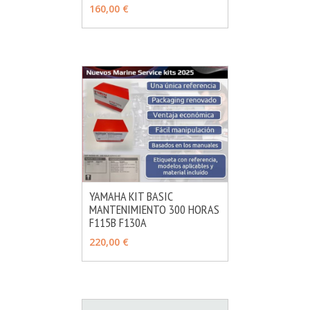
160,00 €
YAMAHA KIT BASIC
MANTENIMIENTO 300 HORAS
MÁS INFO
AÑADIR
F115B F130A
220,00 €