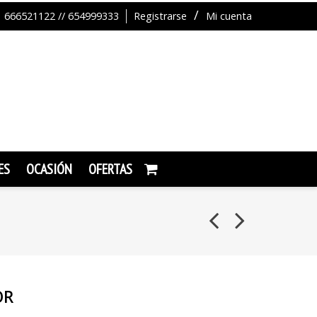
666521122 // 654999333
Registrarse
Mi cuenta
ES
OCASIÓN
OFERTAS
OR