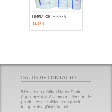
LIMPIADOR DE FIBRA
MÁS INFO
VER OPCIONES
13,27 €
DATOS DE CONTACTO
Bienvenido a Milan Nautic Spain.
Aquí encontrará la mejor selección de
productos de calidad a un precio
insuperable. ¡Disfrútelos!