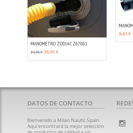
MANOM
AÑAD
9,63 €
MANOMETRO ZODIAC Z67061
MÁS INFO
AÑADIR
26,95 €
34,95 €
DATOS DE CONTACTO
REDE
Bienvenido a Milan Nautic Spain.
Aquí encontrará la mejor selección
de productos de calidad a un