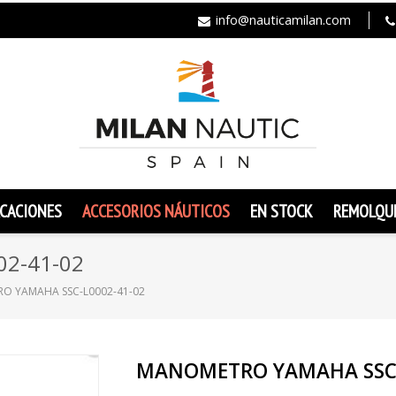
info@nauticamilan.com
CACIONES
ACCESORIOS NÁUTICOS
EN STOCK
REMOLQU
2-41-02
O YAMAHA SSC-L0002-41-02
MANOMETRO YAMAHA SSC-