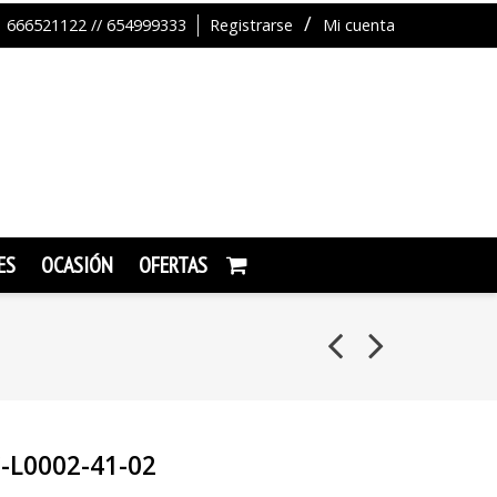
666521122 // 654999333
Registrarse
Mi cuenta
ES
OCASIÓN
OFERTAS
L0002-41-02