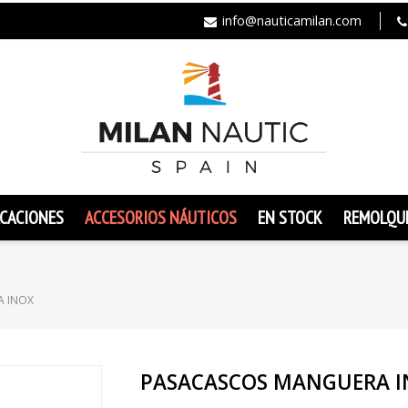
info@nauticamilan.com
CACIONES
ACCESORIOS NÁUTICOS
EN STOCK
REMOLQU
A INOX
PASACASCOS MANGUERA 