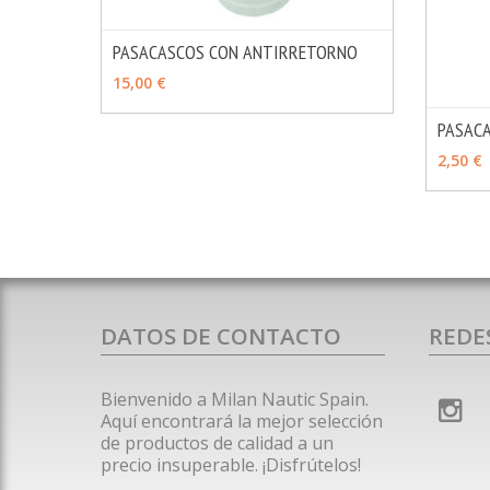
PASACASCOS CON ANTIRRETORNO
MÁS INFO
VER OPCIONES
15,00 €
PASAC
VER 
2,50 €
DATOS DE CONTACTO
REDE
Bienvenido a Milan Nautic Spain.
Aquí encontrará la mejor selección
de productos de calidad a un
precio insuperable. ¡Disfrútelos!