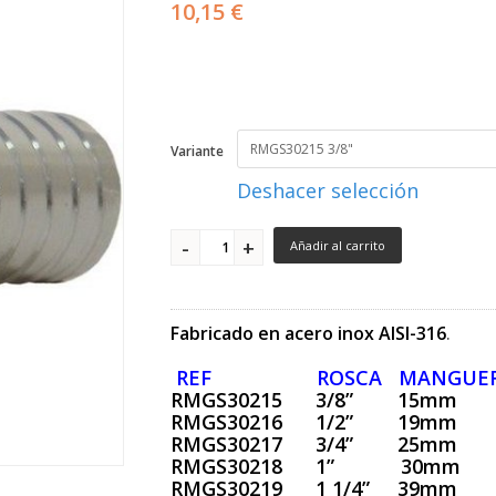
10,15 €
Variante
Deshacer selección
Añadir al carrito
.
Fabricado en acero inox AISI-316
REF ROSCA MANGUE
RMGS30215 3/8” 15mm
RMGS30216 1/2” 19mm
RMGS30217 3/4” 25mm
RMGS30218 1” 30mm
RMGS30219 1 1/4” 39mm