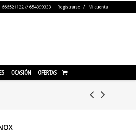
666521122 // 654999333
Registrarse
Mi cuenta
ES
OCASIÓN
OFERTAS
INOX