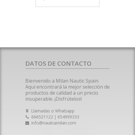
DATOS DE CONTACTO
Bienvenido a Milan Nautic Spain.
Aquí encontrará la mejor selección de
productos de calidad a un precio
insuperable. ¡Disfrútelos!
Llamadas o Whatsapp
666521122 | 654999333
info@nauticamilan.com