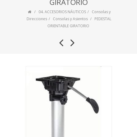
GIRATORIO
04. ACCESORIOS NÁUTICOS
Consolas y
Direcciones
Consolas y Asientos
PEDESTAL
ORIENTABLE GIRATORIO