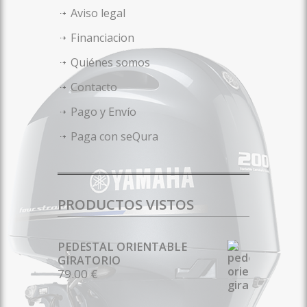
Aviso legal
Financiacion
Quiénes somos
Contacto
Pago y Envío
Paga con seQura
PRODUCTOS VISTOS
PEDESTAL ORIENTABLE
GIRATORIO
79.00 €