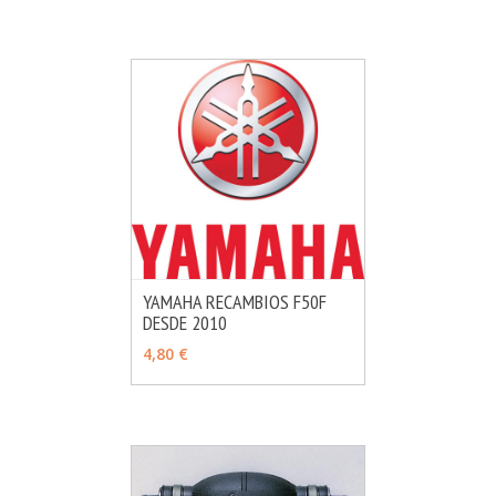
YAMAHA RECAMBIOS F50F
DESDE 2010
MÁS INFO
VER OPCIONES
4,80 €