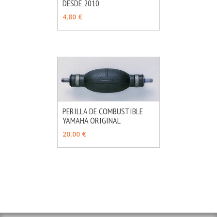
DESDE 2010
MÁS INFO
VER OPCIONES
4,80 €
PERILLA DE COMBUSTIBLE
YAMAHA ORIGINAL
MÁS INFO
VER OPCIONES
20,00 €