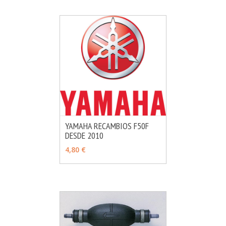
YAMAHA RECAMBIOS F50F
DESDE 2010
MÁS INFO
VER OPCIONES
4,80 €