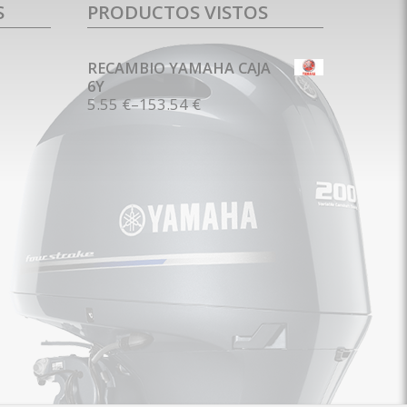
S
PRODUCTOS VISTOS
RECAMBIO YAMAHA CAJA
6Y
5.55 €
–
153.54 €