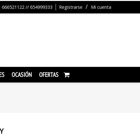
666521122 // 654999333
Registrarse
Mi cuenta
ES
OCASIÓN
OFERTAS
Y