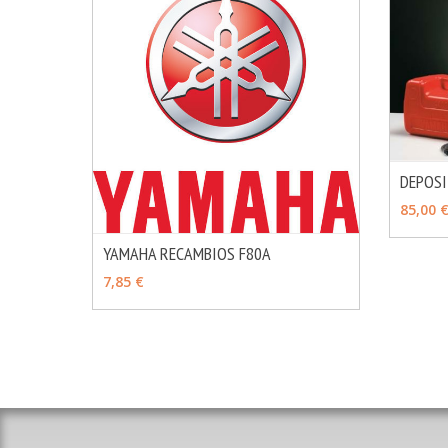
DEPOS
VER 
85,00 
YAMAHA RECAMBIOS F80A
MÁS INFO
VER OPCIONES
7,85 €