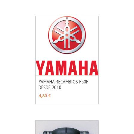
YAMAHA RECAMBIOS F50F
DESDE 2010
MÁS INFO
VER OPCIONES
4,80 €