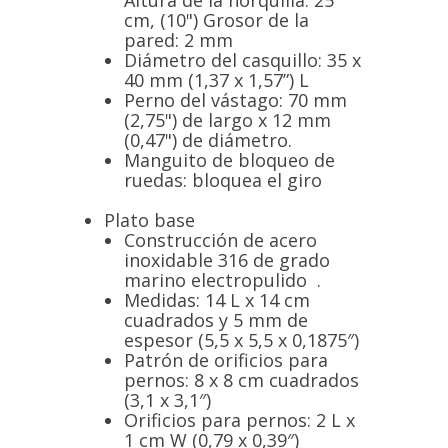
Altura de la horquilla: 25
cm, (10") Grosor de la
pared: 2 mm
Diámetro del casquillo: 35 x
40 mm (1,37 x 1,57”) L
Perno del vástago: 70 mm
(2,75") de largo x 12 mm
(0,47") de diámetro.
Manguito de bloqueo de
ruedas: bloquea el giro
Plato base
Construcción de acero
inoxidable 316 de grado
marino electropulido
.
Medidas: 14 L x 14 cm
cuadrados y 5 mm de
espesor (5,5 x 5,5 x 0,1875″)
Patrón de orificios para
pernos: 8 x 8 cm cuadrados
(3,1 x 3,1″)
Orificios para pernos: 2 L x
1 cm W (0,79 x 0,39″)