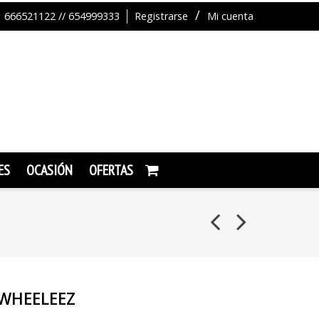
666521122 // 654999333
Registrarse
Mi cuenta
ES
OCASIÓN
OFERTAS
WHEELEEZ