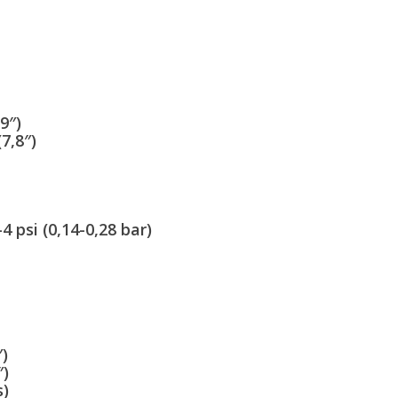
9″)
7,8″)
)
4 psi (0,14-0,28 bar)
″)
″)
s)