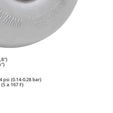
,8″)
5″)
 psi (0.14-0.28 bar)
(5 a 167 F)