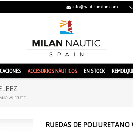
info@nauticamilan.com
CACIONES
ACCESORIOS NÁUTICOS
EN STOCK
REMOLQU
ELEEZ
TANO WHEELEEZ
RUEDAS DE POLIURETANO 