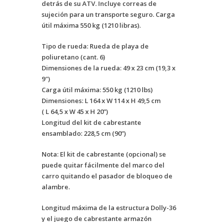
detrás de su ATV. Incluye correas de
sujeción para un transporte seguro. Carga
útil máxima 550 kg (1210 libras).
Tipo de rueda: Rueda de playa de
poliuretano (cant. 6)
Dimensiones de la rueda: 49 x 23 cm (19,3 x
9″)
Carga útil máxima: 550 kg (1210 lbs)
Dimensiones: L 164 x W 114 x H 49,5 cm
( L 64,5 x W 45 x H 20”)
Longitud del kit de cabrestante
ensamblado: 228,5 cm (90”)
Nota: El kit de cabrestante
(opcional)
se
puede quitar fácilmente del marco del
carro quitando el pasador de bloqueo de
alambre.
Longitud máxima de la estructura Dolly-36
y el juego de cabrestante armazón