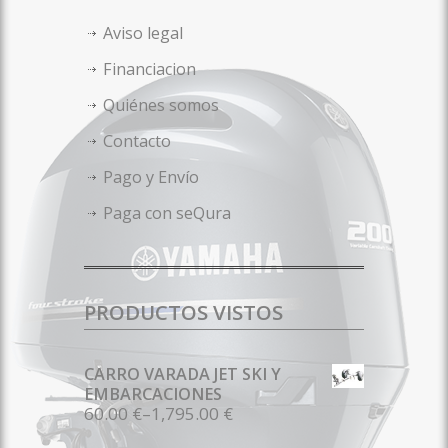
Aviso legal
Financiacion
Quiénes somos
Contacto
Pago y Envío
Paga con seQura
PRODUCTOS VISTOS
CARRO VARADA JET SKI Y
EMBARCACIONES
60.00 €
–
1,795.00 €