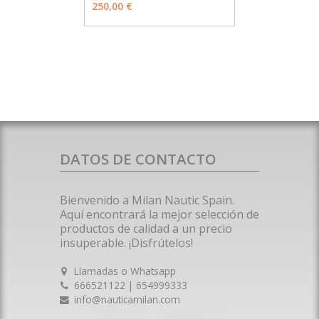
250,00 €
DATOS DE CONTACTO
Bienvenido a Milan Nautic Spain.
Aquí encontrará la mejor selección de
productos de calidad a un precio
insuperable. ¡Disfrútelos!
Llamadas o Whatsapp
666521122 | 654999333
info@nauticamilan.com