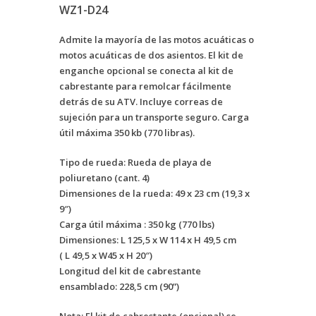
WZ1-D24
Admite la mayoría de las motos acuáticas o
motos acuáticas de dos asientos. El kit de
enganche opcional se conecta al kit de
cabrestante para remolcar fácilmente
detrás de su ATV. Incluye correas de
sujeción para un transporte seguro. Carga
útil máxima 350 kb (770 libras).
Tipo de rueda: Rueda de playa de
poliuretano (cant. 4)
Dimensiones de la rueda: 49 x 23 cm (19,3 x
9″)
Carga útil máxima : 350 kg (770 lbs)
Dimensiones: L 125,5 x W 114 x H 49,5 cm
( L 49,5 x W45 x H 20″)
Longitud del kit de cabrestante
ensamblado: 228,5 cm (90”)
Nota: El kit de cabrestante
(opcional)
se