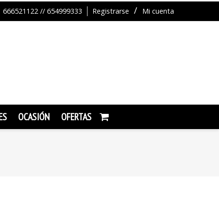
666521122 // 654999333
Registrarse
Mi cuenta
ES
OCASIÓN
OFERTAS