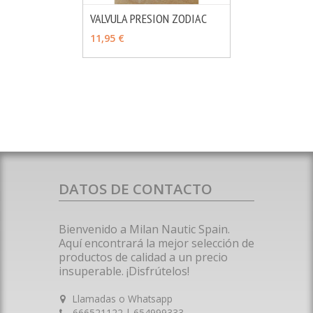
VALVULA PRESION ZODIAC
MÁS INFO
AÑADIR
11,95 €
DATOS DE CONTACTO
Bienvenido a Milan Nautic Spain.
Aquí encontrará la mejor selección de
productos de calidad a un precio
insuperable. ¡Disfrútelos!
Llamadas o Whatsapp
666521122 | 654999333