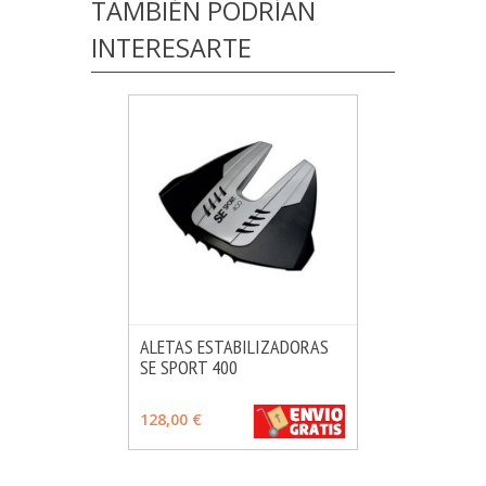
TAMBIÉN PODRÍAN
INTERESARTE
ALETAS ESTABILIZADORAS
SE SPORT 400
MÁS INFO
AÑADIR
128,00 €