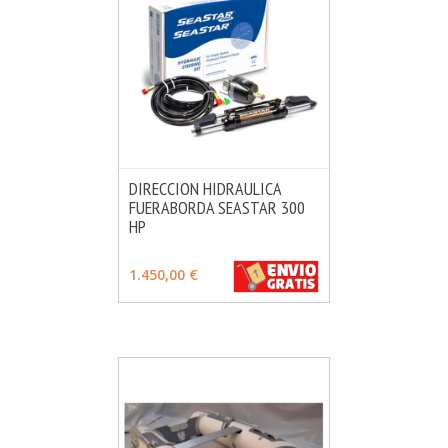
DIRECCION HIDRAULICA
FUERABORDA SEASTAR 300
MÁS INFO
VER OPCIONES
HP
1.450,00 €