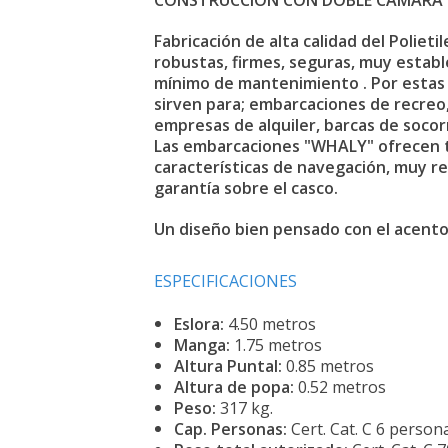
CONSTRUCCION CON DOBLE CAMARA D
Fabricación de alta calidad del Poliet
robustas, firmes, seguras, muy estable
mínimo de mantenimiento . Por estas
sirven para; embarcaciones de recreo, 
empresas de alquiler, barcas de socor
Las embarcaciones "WHALY" ofrecen to
características de navegación, muy re
garantía sobre el casco.
Un diseño bien pensado con el acento 
ESPECIFICACIONES
Eslora:
4.50 metros
Manga:
1.75 metros
Altura Puntal:
0.85 metros
Altura de popa:
0.52 metros
Peso:
317 kg.
Cap. Personas:
Cert. Cat. C 6 person