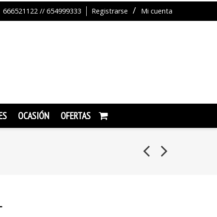
666521122 // 654999333
Registrarse
Mi cuenta
ES
OCASIÓN
OFERTAS
L