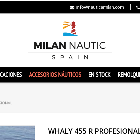
info@nauticamilan.com
CACIONES
ACCESORIOS NÁUTICOS
EN STOCK
REMOLQU
SIONAL
WHALY 455 R PROFESIONA