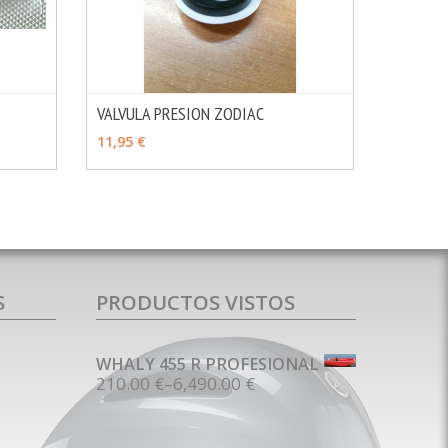
VALVULA PRESION ZODIAC
MÁS INFO
MÁS INFO
AÑADIR
11,95 €
S
PRODUCTOS VISTOS
WHALY 455 R PROFESIONAL
210.00 €
–
6,490.00 €