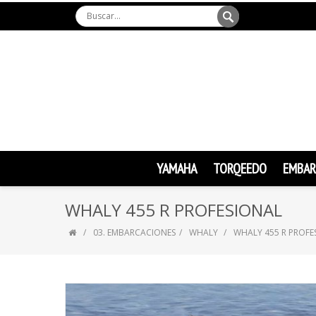
YAMAHA
TORQEEDO
EMBAR
WHALY 455 R PROFESIONAL
03. EMBARCACIONES
WHALY
WHALY 455 R PROFE