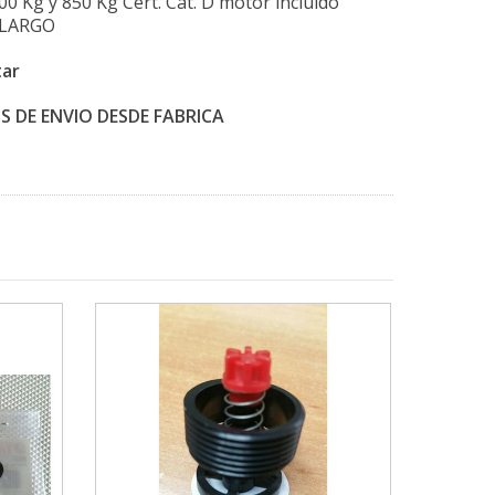
700 Kg y 850 Kg Cert. Cat. D motor incluido
E LARGO
tar
 DE ENVIO DESDE FABRICA