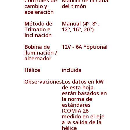
Controles de
Manilla de la caña
cambio y
del timón
aceleración
Método de
Manual (4°, 8°,
Trimado e
12°, 16°, 20°)
Inclinación
Bobina de
12V - 6A *optional
iluminación /
alternador
Hélice
incluida
Observaciones
Los datos en kW
de esta hoja
están basados en
la norma de
estándares
ICOMIA 28
medido en el eje
a la salida de la
hélice