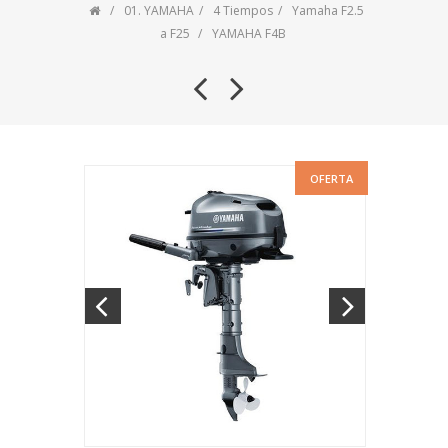
01. YAMAHA
4 Tiempos
Yamaha F2.5
a F25
YAMAHA F4B
OFERTA