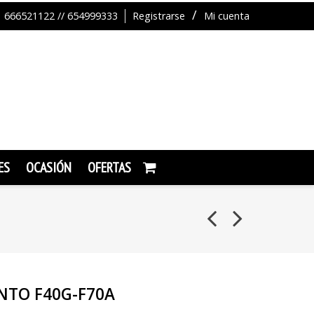
666521122 // 654999333
Registrarse
Mi cuenta
ES
OCASIÓN
OFERTAS
NTO F40G-F70A