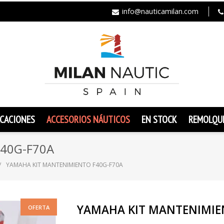
info@nauticamilan.com
CACIONES
ACCESORIOS NÁUTICOS
EN STOCK
REMOLQU
40G-F70A
YAMAHA KIT MANTENIMIENTO F40G-F70A
YAMAHA KIT MANTENIMIE
OFERTA