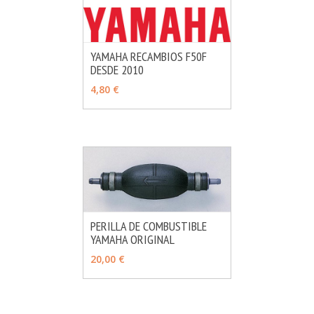
YAMAHA RECAMBIOS F50F
DESDE 2010
MÁS INFO
VER OPCIONES
4,80 €
PERILLA DE COMBUSTIBLE
YAMAHA ORIGINAL
MÁS INFO
VER OPCIONES
20,00 €