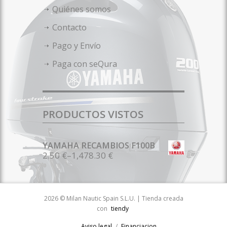
Quiénes somos
Contacto
Pago y Envío
Paga con seQura
PRODUCTOS VISTOS
YAMAHA RECAMBIOS F100B
2.50 €
–
1,478.30 €
2026 © Milan Nautic Spain S.L.U. | Tienda creada
con
tiendy
Aviso legal
Financiacion