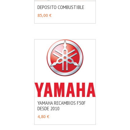
DEPOSITO COMBUSTIBLE
MÁS INFO
VER OPCIONES
85,00 €
YAMAHA RECAMBIOS F50F
DESDE 2010
MÁS INFO
VER OPCIONES
4,80 €