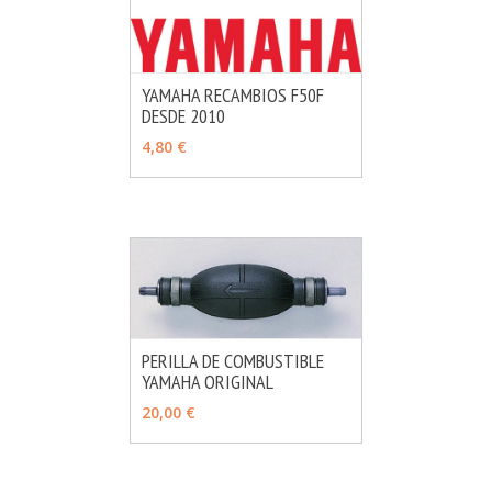
YAMAHA RECAMBIOS F50F
DESDE 2010
MÁS INFO
VER OPCIONES
4,80 €
PERILLA DE COMBUSTIBLE
YAMAHA ORIGINAL
MÁS INFO
VER OPCIONES
20,00 €