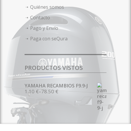
Quiénes somos
Contacto
Pago y Envío
Paga con seQura
PRODUCTOS VISTOS
YAMAHA RECAMBIOS F9.9-J
1.10 €
–
78.50 €