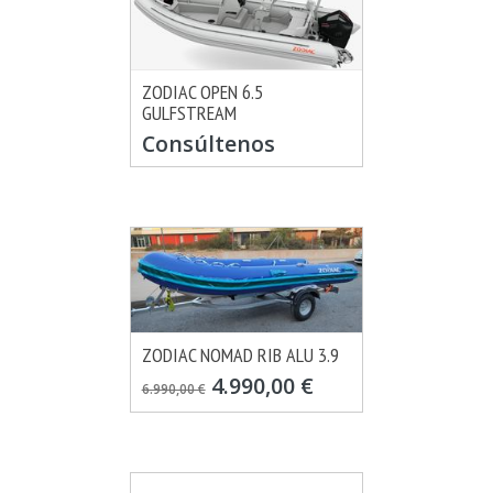
ZODIAC OPEN 6.5
GULFSTREAM
MÁS INFO
CONSULTAR
Consúltenos
ZODIAC NOMAD RIB ALU 3.9
MÁS INFO
VER OPCIONES
4.990,00 €
6.990,00 €