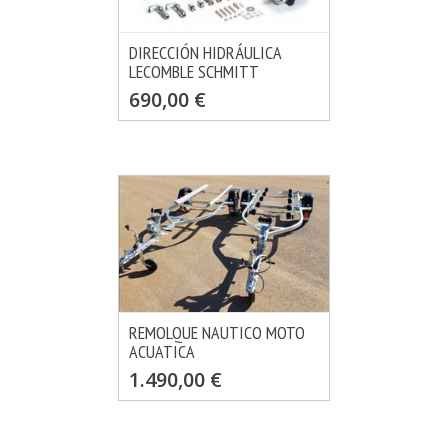
DIRECCIÓN HIDRÁULICA
LECOMBLE SCHMITT
MÁS INFO
VER OPCIONES
690,00 €
REMOLQUE NAUTICO MOTO
ACUATICA
MÁS INFO
VER OPCIONES
1.490,00 €