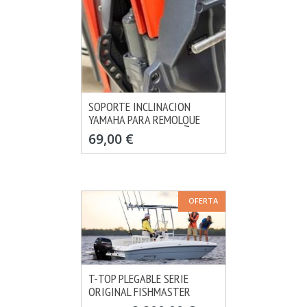
SOPORTE INCLINACION
YAMAHA PARA REMOLQUE
MÁS INFO
VER OPCIONES
69,00 €
OFERTA
T-TOP PLEGABLE SERIE
ORIGINAL FISHMASTER
MÁS INFO
VER OPCIONES