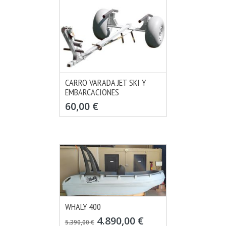
CARRO VARADA JET SKI Y
EMBARCACIONES
MÁS INFO
VER OPCIONES
60,00 €
WHALY 400
MÁS INFO
VER OPCIONES
4.890,00 €
5.390,00 €