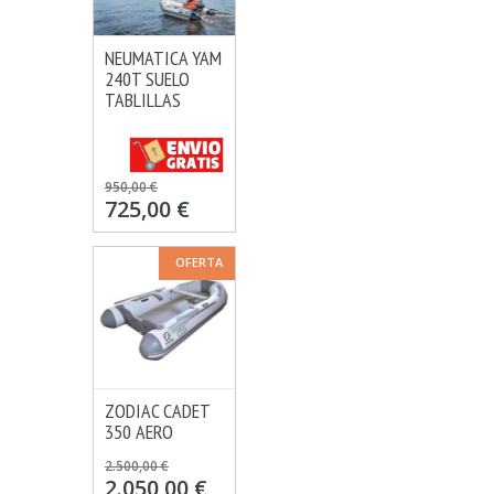
NEUMATICA YAM
VER OPCIONES
240T SUELO
MÁS INFO
TABLILLAS
950,00 €
725,00 €
OFERTA
ZODIAC CADET
VER OPCIONES
350 AERO
MÁS INFO
2.500,00 €
2.050,00 €