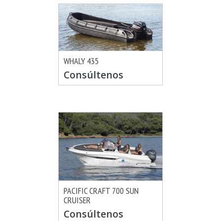
WHALY 435
MÁS INFO
CONSULTAR
Consúltenos
PACIFIC CRAFT 700 SUN
CRUISER
MÁS INFO
CONSULTAR
Consúltenos