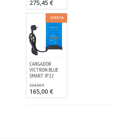
275,45 €
OFERTA
CARGADOR
VER OPCIONES
VICTRON BLUE
MÁS INFO
SMART IP22
224,00 €
165,00 €