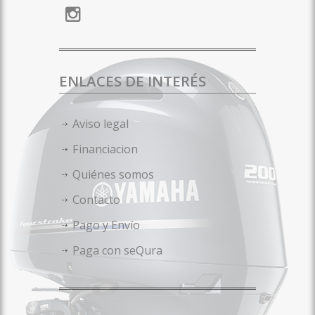
ENLACES DE INTERÉS
Aviso legal
Financiacion
Quiénes somos
Contacto
Pago y Envío
Paga con seQura