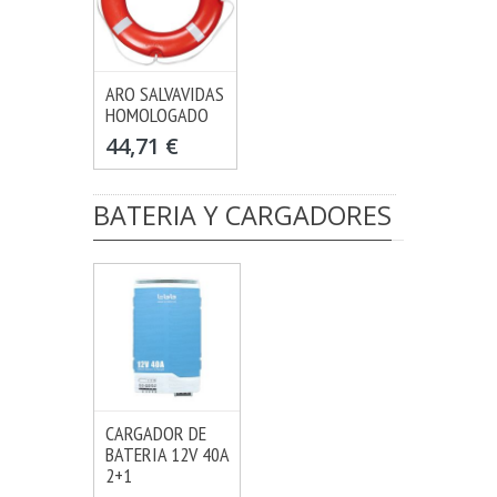
ARO SALVAVIDAS
AÑADIR
HOMOLOGADO
MÁS INFO
44,71 €
BATERIA Y CARGADORES
CARGADOR DE
AÑADIR
BATERIA 12V 40A
MÁS INFO
2+1