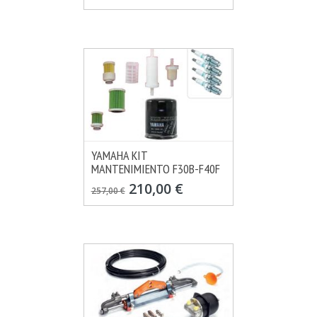
YAMAHA KIT
MANTENIMIENTO F30B-F40F
MÁS INFO
CONSULTAR
210,00 €
257,00 €