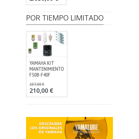
POR TIEMPO LIMITADO
YAMAHA KIT
CONSULTAR
MANTENIMIENTO
MÁS INFO
F30B-F40F
257,00 €
210,00 €