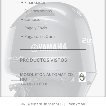
Financiacion
Quiénes somos
Contacto
Pago y Envío
Paga con seQura
PRODUCTOS VISTOS
MOSQUETON AUTOMATICO
FIJO
3.40 €
–
10.60 €
2026 © Milan Nautic Spain S.L.U. | Tienda creada