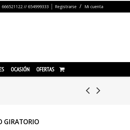
666521122 // 654999333
Registrarse
Mi cuenta
ES
OCASIÓN
OFERTAS
 GIRATORIO