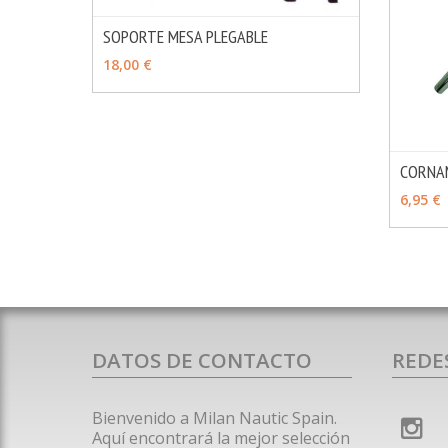
SOPORTE MESA PLEGABLE
MÁS INFO
AÑADIR
18,00 €
CORNA
VER 
6,95 €
DATOS DE CONTACTO
REDE
Bienvenido a Milan Nautic Spain.
Aquí encontrará la mejor selección