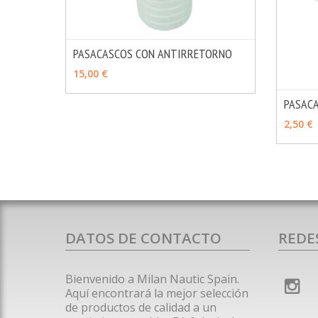
PASACASCOS CON ANTIRRETORNO
MÁS INFO
VER OPCIONES
15,00 €
PASAC
VER 
2,50 €
DATOS DE CONTACTO
REDE
Bienvenido a Milan Nautic Spain.
Aquí encontrará la mejor selección
de productos de calidad a un