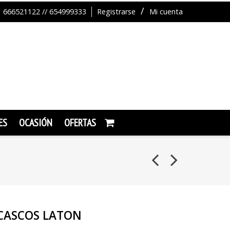
666521122 // 654999333
Registrarse
Mi cuenta
ES
OCASIÓN
OFERTAS
CASCOS LATON