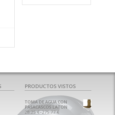
MÁS INFO
S
PRODUCTOS VISTOS
TOMA DE AGUA CON
PASACASCOS LATON
28.25 €
–
275.77 €