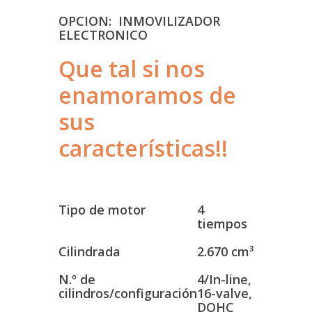
OPCION: INMOVILIZADOR
ELECTRONICO
Que tal si nos
enamoramos de
sus
características!!
MOTOR
Tipo de motor
4
tiempos
Cilindrada
2.670 cm³
N.º de
4/In-line,
cilindros/configuración
16-valve,
DOHC