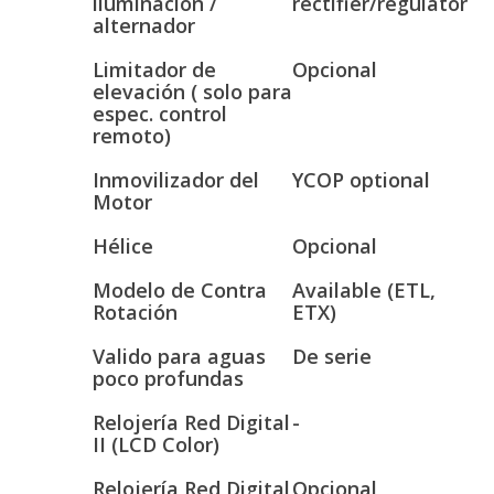
iluminación /
rectifier/regulator
alternador
Limitador de
Opcional
elevación ( solo para
espec. control
remoto)
Inmovilizador del
YCOP optional
Motor
Hélice
Opcional
Modelo de Contra
Available (ETL,
Rotación
ETX)
Valido para aguas
De serie
poco profundas
Relojería Red Digital
-
II (LCD Color)
Relojería Red Digital
Opcional