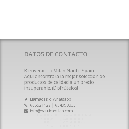
DATOS DE CONTACTO
Bienvenido a Milan Nautic Spain.
Aquí encontrará la mejor selección de
productos de calidad a un precio
insuperable. ¡Disfrútelos!
Llamadas o Whatsapp
666521122 | 654999333
info@nauticamilan.com