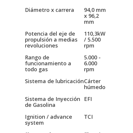
Diámetro x carrera
94,0 mm
x 96,2
mm
Potencia del eje de
110,3kW
propulsión a medias
/ 5.500
revoluciones
rpm
Rango de
5.000 -
funcionamiento a
6.000
todo gas
rpm
Sistema de lubricación
Cárter
húmedo
Sistema de Inyección
EFI
de Gasolina
Ignition / advance
TCI
system