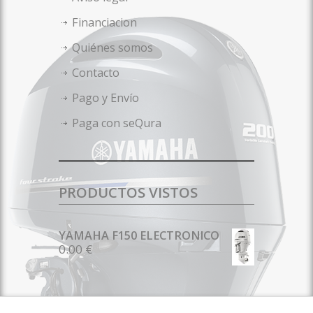
Financiacion
Quiénes somos
Contacto
Pago y Envío
Paga con seQura
PRODUCTOS VISTOS
YAMAHA F150 ELECTRONICO
0.00 €